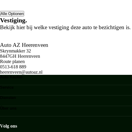
Alle Optionen
Vestiging.
Bekijk hier bij welke vestiging deze auto te bezichtigen is.
Auto AZ Heerenveen
Skrynmakker 32
8447GH Heerenveen
Route planen
0513-618 889
heerenveen@autoaz.nl
Auto Kaufen
Angebot
Service
Werkstatttermin
Diensten
Wartung
Finanzieren
Über uns
Versicherung
Zweigstellen
Fuhrparkmanagement
Stellenangebote
Volg ons