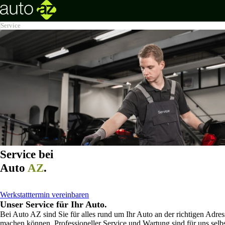
Was können wir für Sie tun?
Was können wir für Sie tun?
Seit 1988 ein bekannter Name in der Automobil
Service
Dienst
Dienstleistungen
Über uns
Werkstatttermin
Finanzen
Zweigstellen
Garantie
Leasing
Wartung
Flottenmanagement
Offene Stellen
Reifenhotel
Service bei
Auto
AZ
.
Werkstatttermin vereinbaren
Unser Service für Ihr Auto.
Bei Auto AZ sind Sie für alles rund um Ihr Auto an der richtigen Adres
machen können. Professioneller Service und Wartung sind für uns sel