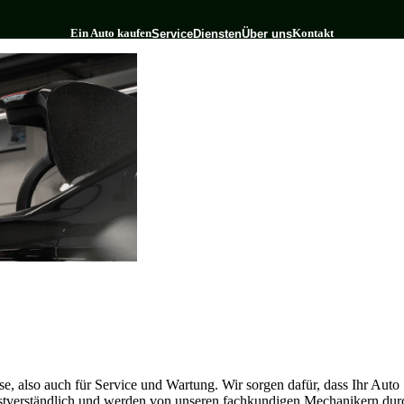
Ein Auto kaufen
Kontakt
Service
Diensten
Über uns
industrie.
James Auto-Service
se, also auch für Service und Wartung. Wir sorgen dafür, dass Ihr Auto 
bstverständlich und werden von unseren fachkundigen Mechanikern dur