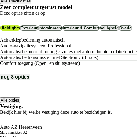
Alle specificaties
Zeer compleet uitgerust model
Deze opties zitten er op.
Highlights
Exterieur
Infotainment
Interieur & Comfort
Veiligheid
Overig
Achterklepbediening automatisch
Audio-navigatiesysteem Professional
Automatische airconditioning 2 zones met autom. luchtcirculatiefuncti
Automatische transmissie - met Steptronic (8-traps)
Comfort-toegang (Open- en sluitsysteem)
nog 8 opties
Alle opties
Vestiging.
Bekijk hier bij welke vestiging deze auto te bezichtigen is.
Auto AZ Heerenveen
Skrynmakker 32