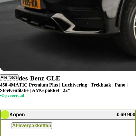
Mercedes-Benz GLE
Alle foto's
450 4MATIC Premium Plus | Luchtvering | Trekhaak | Pano |
Stoelventilatie | AMG pakket | 22"
Op voorraad
Kopen
€ 69.900
Afleverpakketten