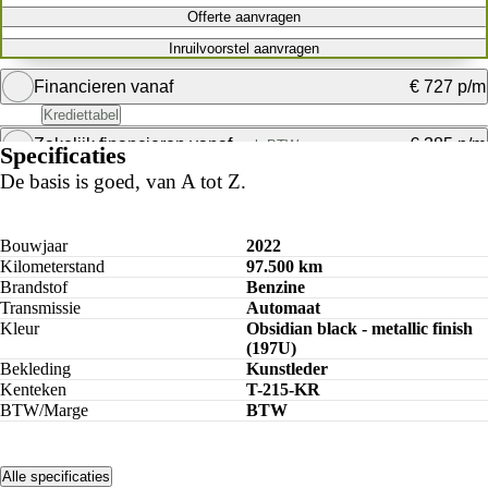
Offerte aanvragen
Inruilvoorstel aanvragen
Financieren vanaf
€ 727 p/m
Krediettabel
Zakelijk financieren vanaf
€ 385 p/m
excl. BTW
Specificaties
De basis is goed, van A tot Z.
Bouwjaar
2022
Kilometerstand
97.500 km
Brandstof
Benzine
Transmissie
Automaat
Kleur
Obsidian black - metallic finish
(197U)
Bekleding
Kunstleder
Kenteken
T-215-KR
BTW/Marge
BTW
Alle specificaties