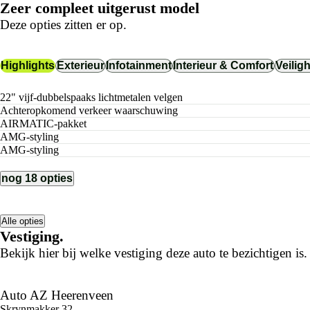
Zeer compleet uitgerust model
Deze opties zitten er op.
Highlights
Exterieur
Infotainment
Interieur & Comfort
Veilig
22" vijf-dubbelspaaks lichtmetalen velgen
achteropkomend verkeer waarschuwing
AIRMATIC-pakket
AMG-styling
AMG-styling
nog 18 opties
Alle opties
Vestiging.
Bekijk hier bij welke vestiging deze auto te bezichtigen is.
Auto AZ Heerenveen
Skrynmakker 32