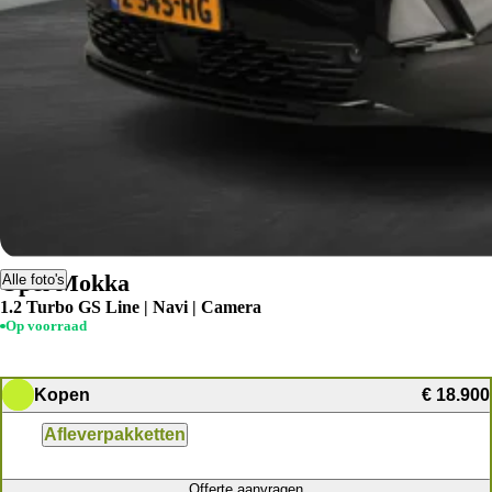
Opel Mokka
Alle foto's
1.2 Turbo GS Line | Navi | Camera
Op voorraad
Kopen
€ 18.900
Afleverpakketten
Offerte aanvragen