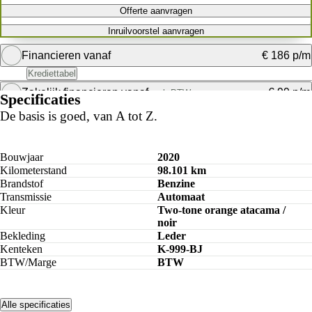
Offerte aanvragen
Inruilvoorstel aanvragen
Financieren vanaf
€ 186 p/m
Krediettabel
Zakelijk financieren vanaf
€ 99 p/m
excl. BTW
Specificaties
De basis is goed, van A tot Z.
Bouwjaar
2020
Kilometerstand
98.101 km
Brandstof
Benzine
Transmissie
Automaat
Kleur
Two-tone orange atacama /
noir
Bekleding
Leder
Kenteken
K-999-BJ
BTW/Marge
BTW
Alle specificaties