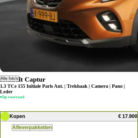
Renault Captur
Alle foto's
1.3 TCe 155 Initiale Paris Aut. | Trekhaak | Camera | Pano |
Leder
Op voorraad
Kopen
€ 17.900
Afleverpakketten