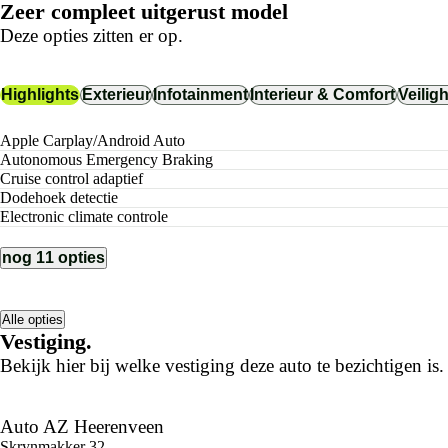
Zeer compleet uitgerust model
Deze opties zitten er op.
Highlights
Exterieur
Infotainment
Interieur & Comfort
Veilig
Apple Carplay/Android Auto
Autonomous Emergency Braking
cruise control adaptief
dodehoek detectie
electronic climate controle
nog 11 opties
Alle opties
Vestiging.
Bekijk hier bij welke vestiging deze auto te bezichtigen is.
Auto AZ Heerenveen
Skrynmakker 32