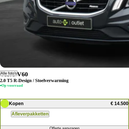
Volvo V60
Alle foto's
2.0 T5 R-Design / Stoelverwarming
Op voorraad
Kopen
€ 14.500
Afleverpakketten
Offerte aanvragen