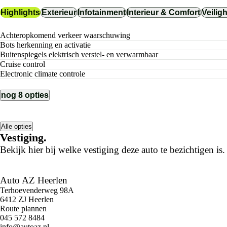
Highlights
Exterieur
Infotainment
Interieur & Comfort
Veilig
achteropkomend verkeer waarschuwing
bots herkenning en activatie
buitenspiegels elektrisch verstel- en verwarmbaar
cruise control
electronic climate controle
nog 8 opties
Alle opties
Vestiging.
Bekijk hier bij welke vestiging deze auto te bezichtigen is.
Auto AZ Heerlen
Terhoevenderweg 98A
6412 ZJ Heerlen
Route plannen
045 572 8484
info@autoaz.nl