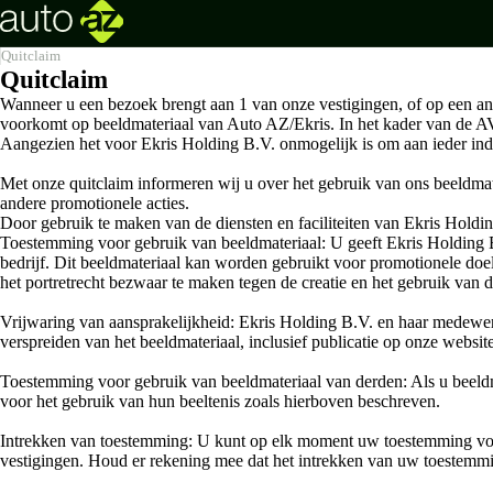
Wat kunnen wij voor jou betekenen?
Wat kunnen wij voor jou betekenen?
Sinds 1988 een begrip in de autobranche.
Quitclaim
Quitclaim
Service
Diensten
Over ons
Wanneer u een bezoek brengt aan 1 van onze vestigingen, of op een and
voorkomt op beeldmateriaal van Auto AZ/Ekris. In het kader van de AV
Werkplaatsafspraak
Financieren
Vestigingen
Aangezien het voor Ekris Holding B.V. onmogelijk is om aan ieder ind
Onderhoud
Wagenparkbeheer
Vacatures
Met onze quitclaim informeren wij u over het gebruik van ons beeldmat
andere promotionele acties.
Door gebruik te maken van de diensten en faciliteiten van Ekris Holdin
Toestemming voor gebruik van beeldmateriaal: U geeft Ekris Holding B
bedrijf. Dit beeldmateriaal kan worden gebruikt voor promotionele doe
het portretrecht bezwaar te maken tegen de creatie en het gebruik van 
Vrijwaring van aansprakelijkheid: Ekris Holding B.V. en haar medewerker
verspreiden van het beeldmateriaal, inclusief publicatie op onze websit
Toestemming voor gebruik van beeldmateriaal van derden: Als u beeldm
voor het gebruik van hun beeltenis zoals hierboven beschreven.
Intrekken van toestemming: U kunt op elk moment uw toestemming voor
vestigingen. Houd er rekening mee dat het intrekken van uw toestemmin