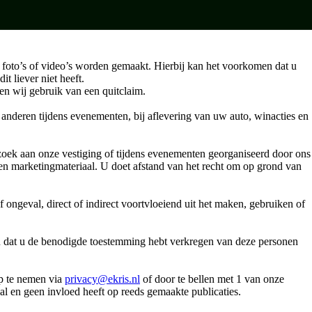
r foto’s of video’s worden gemaakt. Hierbij kan het voorkomen dat u
t liever niet heeft.
n wij gebruik van een quitclaim.
anderen tijdens evenementen, bij aflevering van uw auto, winacties en
zoek aan onze vestiging of tijdens evenementen georganiseerd door ons
 en marketingmateriaal. U doet afstand van het recht om op grond van
 ongeval, direct of indirect voortvloeiend uit het maken, gebruiken of
 u dat u de benodigde toestemming hebt verkregen van deze personen
p te nemen via
privacy
@ekris.nl
of door te bellen met 1 van onze
l en geen invloed heeft op reeds gemaakte publicaties.