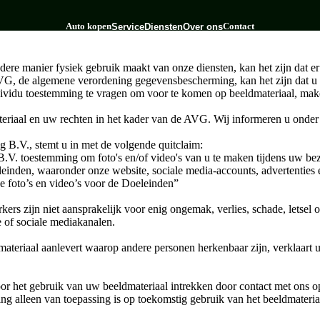
Auto kopen
Contact
Service
Diensten
Over ons
ere manier fysiek gebruik maakt van onze diensten, kan het zijn dat e
G, de algemene verordening gegevensbescherming, kan het zijn dat u di
Garantie
Leasen
ividu toestemming te vragen om voor te komen op beeldmateriaal, make
Bandenhotel
eriaal en uw rechten in het kader van de AVG. Wij informeren u onder 
g B.V., stemt u in met de volgende quitclaim:
.V. toestemming om foto's en/of video's van u te maken tijdens uw be
leinden, waaronder onze website, sociale media-accounts, advertenties
de foto’s en video’s voor de Doeleinden”
s zijn niet aansprakelijk voor enig ongemak, verlies, schade, letsel of
e of sociale mediakanalen.
ateriaal aanlevert waarop andere personen herkenbaar zijn, verklaart
 het gebruik van uw beeldmateriaal intrekken door contact met ons o
g alleen van toepassing is op toekomstig gebruik van het beeldmateriaa